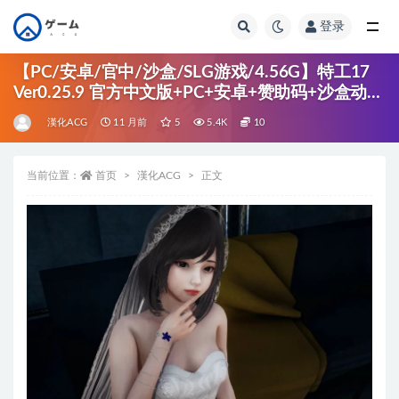
登录
全部
【PC/安卓/官中/沙盒/SLG游戏/4.56G】特工17
Ver0.25.9 官方中文版+PC+安卓+赞助码+沙盒动态
SLG游戏+4.56G
漢化ACG
11 月前
5
5.4K
10
当前位置：
首页
漢化ACG
正文