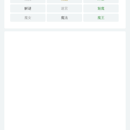
解谜
迷宫
魅魔
魔女
魔法
魔王