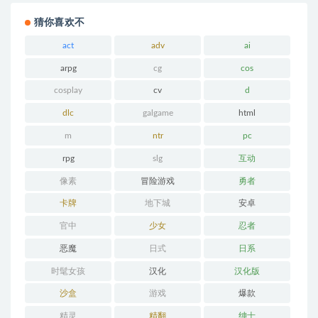
猜你喜欢不
act
adv
ai
arpg
cg
cos
cosplay
cv
d
dlc
galgame
html
m
ntr
pc
rpg
slg
互动
像素
冒险游戏
勇者
卡牌
地下城
安卓
官中
少女
忍者
恶魔
日式
日系
时髦女孩
汉化
汉化版
沙盒
游戏
爆款
精灵
精翻
绅士