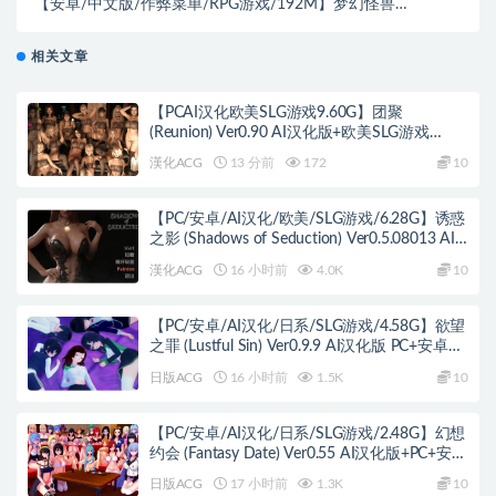
【安卓/中文版/作弊菜单/RPG游戏/192M】梦幻怪兽
Ver2.56 安卓中文版+内置作弊菜单+安卓RPG游戏
+192M
相关文章
【PCAI汉化欧美SLG游戏9.60G】团聚
(Reunion) Ver0.90 AI汉化版+欧美SLG游戏
+9.60G
漢化ACG
13 分前
172
10
【PC/安卓/AI汉化/欧美/SLG游戏/6.28G】诱惑
之影 (Shadows of Seduction) Ver0.5.08013 AI
汉化版+PC+安卓+欧美SLG游戏+6.28G
漢化ACG
16 小时前
4.0K
10
【PC/安卓/AI汉化/日系/SLG游戏/4.58G】欲望
之罪 (Lustful Sin) Ver0.9.9 AI汉化版 PC+安卓
+日系SLG+4.58G
日版ACG
16 小时前
1.5K
10
【PC/安卓/AI汉化/日系/SLG游戏/2.48G】幻想
约会 (Fantasy Date) Ver0.55 AI汉化版+PC+安卓
+日系SLG游戏+2.48G
日版ACG
17 小时前
1.3K
10