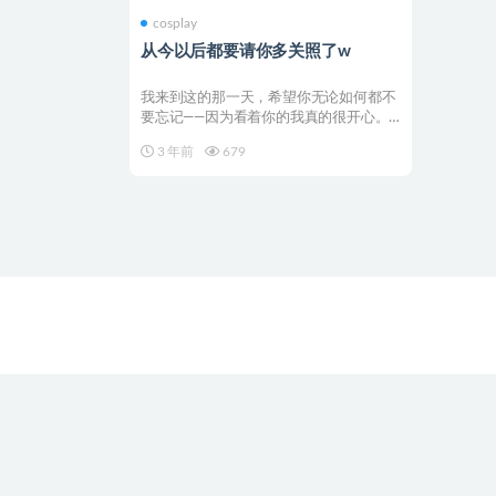
cosplay
从今以后都要请你多关照了w
我来到这的那一天，希望你无论如何都不
要忘记——因为看着你的我真的很开心。
虽然有点害羞，不过来...
3 年前
679