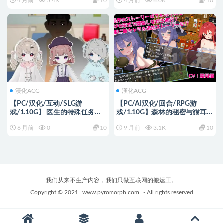
4 月前
5.4K
10
4 月前
6.0K
10
Ver21.0.0 WIP.7159 机翻版+欧
Switch） 官中步兵版+日式RPG
美SLG游戏+2.30G
游戏+1.50G
漢化ACG
漢化ACG
【PC/汉化/互动/SLG游
【PC/AI汉化/回合/RPG游
戏/1.10G】 医生的特殊任务
戏/1.10G】森林的秘密与猫耳
（医師の特殊任務） 正式版+互
守护者～ AI汉化版 +回合RPG游
6 月前
0
10
9 月前
3.1K
10
动SLG游戏+1.10G
戏+1.10G
我们从来不生产内容，我们只做互联网的搬运工。
Copyright © 2021
www.pyromorph.com
- All rights reserved