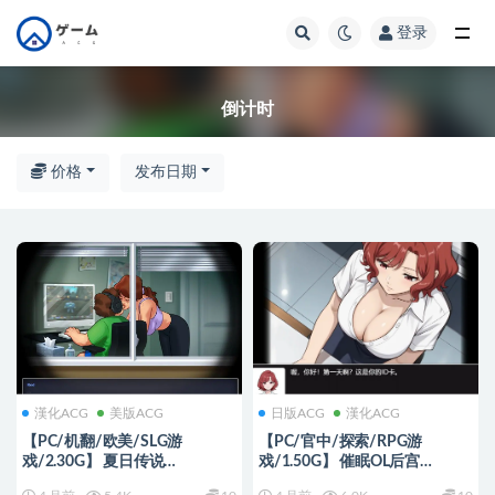
登录
全部
倒计时
价格
发布日期
漢化ACG
美版ACG
日版ACG
漢化ACG
【PC/机翻/欧美/SLG游
【PC/官中/探索/RPG游
戏/2.30G】 夏日传说
戏/1.50G】 催眠OL后宫
（Summertime Saga）
（Immoral office : Hypno