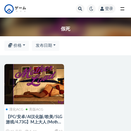
登录
全部
假死
价格
发布日期
漢化ACG
美版ACG
【PC/安卓/AI汉化版/欧美/SLG
游戏/4.73G】M上大人 (Mother
Load) Ver0.12b AI汉化版