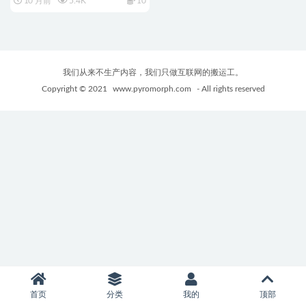
10 月前
5.4K
10
+PC+安卓+欧美SLG动态游戏
+4.73G
我们从来不生产内容，我们只做互联网的搬运工。
Copyright © 2021
www.pyromorph.com
- All rights reserved
首页
分类
我的
顶部