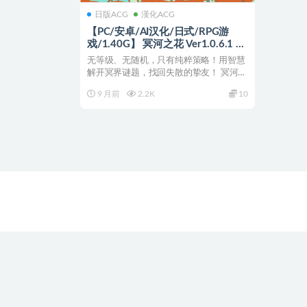
日版ACG
漢化ACG
【PC/安卓/AI汉化/日式/RPG游
戏/1.40G】 冥河之花 Ver1.0.6.1 内
嵌AI汉化步兵版+PC+安卓+日式
无等级、无随机，只有纯粹策略！用智慧
RPG游戏+1.40G
解开冥界谜题，找回失散的挚友！ 冥河之
花 Ver1.0....
9 月前
2.2K
10