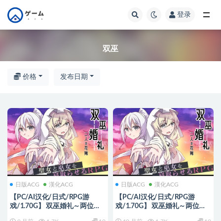
登录
全部
双巫
价格
发布日期
日版ACG
漢化ACG
日版ACG
漢化ACG
【PC/AI汉化/日式/RPG游
【PC/AI汉化/日式/RPG游
戏/1.70G】 双巫婚礼～两位新
戏/1.70G】 双巫婚礼～两位新
娘～(双巫婚礼～二人の花嫁
娘～ （双巫婚礼～二人の花嫁