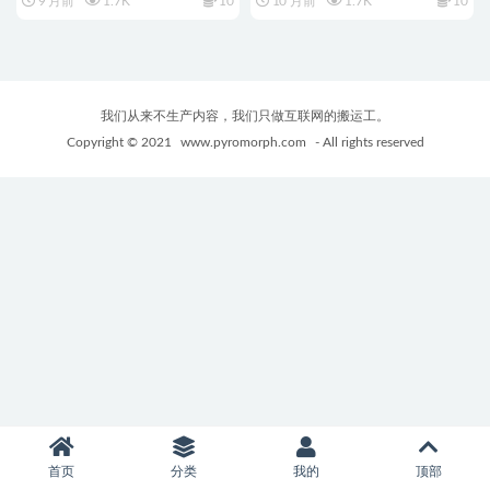
9 月前
1.7K
10
10 月前
1.7K
10
～)Ver1.0 AI汉化版+全回想存档
～） AI汉化版+全回想存档+日
+日式RPG游戏+1.70G
式RPG游戏+1.70G
我们从来不生产内容，我们只做互联网的搬运工。
Copyright © 2021
www.pyromorph.com
- All rights reserved
首页
分类
我的
顶部