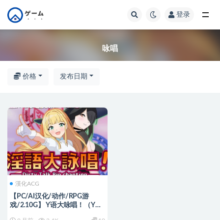
登录
全部
咏唱
价格
发布日期
漢化ACG
【PC/AI汉化/动作/RPG游
戏/2.10G】 Y语大咏唱！（Y語
大詠唱！） AI汉化版+全回想存