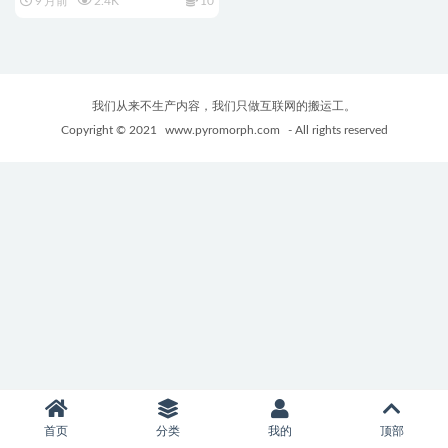
9 月前
2.4K
10
档+动作RPG游戏+2.10G
我们从来不生产内容，我们只做互联网的搬运工。
Copyright © 2021
www.pyromorph.com
- All rights reserved
首页
分类
我的
顶部