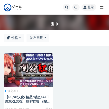
登录
全部
围巾
价格
发布日期
漢化ACG
【PC/AI汉化/精品/动态/ACT
游戏/2.30G】 暗狩红狼 （闇狩
紅狼） Ver1.1.0 AI汉化版+全回