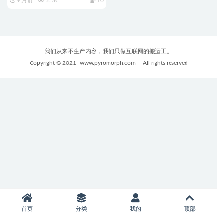
9 月前
3.5K
10
想存档+动态ACT游戏+2.30G
我们从来不生产内容，我们只做互联网的搬运工。
Copyright © 2021
www.pyromorph.com
- All rights reserved
首页
分类
我的
顶部