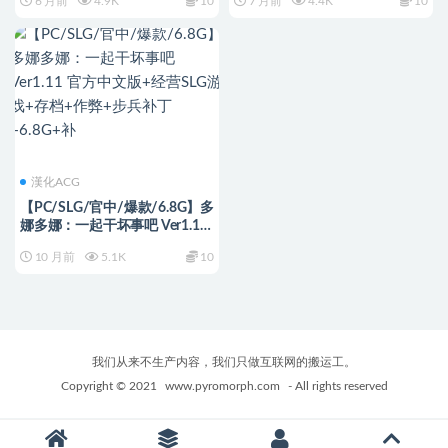
6 月前
4.9K
10
7 月前
4.4K
10
+回想全开+2D经营SLG游戏
+CV+日系2DRPG游戏+6.8G
+6.8G
漢化ACG
【PC/SLG/官中/爆款/6.8G】多
娜多娜：一起干坏事吧 Ver1.11
官方中文版+经营SLG游戏+存档
10 月前
5.1K
10
+作弊+步兵补丁+6.8G+补
我们从来不生产内容，我们只做互联网的搬运工。
Copyright © 2021
www.pyromorph.com
- All rights reserved