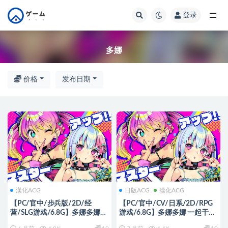
登录
全部
多娜
价格
发布日期
漢化ACG
日版ACG
漢化ACG
【PC/官中/步兵版/2D/经
【PC/官中/CV/日系/2D/RPG
营/SLG游戏/6.8G】多娜多娜一
游戏/6.8G】多娜多娜 一起干坏
起干坏事吧 Ver1.11 官中步兵版
事吧! Ver1.11官方中文版