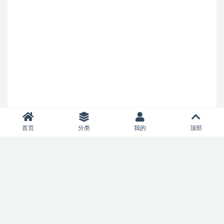
首页
分类
我的
顶部
我们从来不生产内容，我们只做互联网的搬运工。