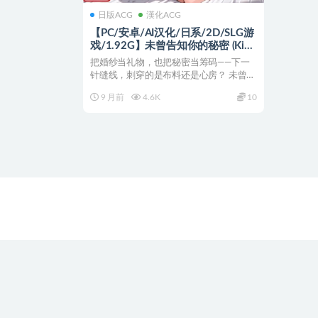
日版ACG
漢化ACG
【PC/安卓/AI汉化/日系/2D/SLG游
戏/1.92G】未曾告知你的秘密 (Kimi
Dake Shiranai) Ch.6Ver0.6.0 AI汉化
把婚纱当礼物，也把秘密当筹码——下一
版+PC+安卓+日系2DSLG动态游戏
针缝线，刺穿的是布料还是心房？ 未曾告
+1.92G
知你的秘密 (Ki...
9 月前
4.6K
10