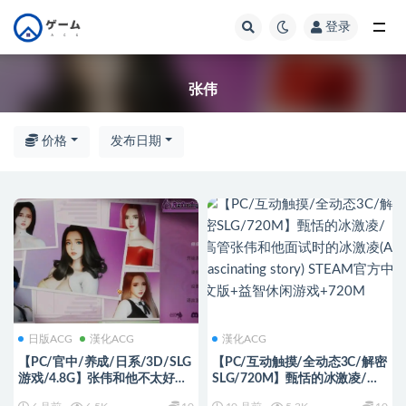
登录
全部
张伟
价格
发布日期
日版ACG
漢化ACG
漢化ACG
【PC/官中/养成/日系/3D/SLG
【PC/互动触摸/全动态3C/解密
游戏/4.8G】张伟和他不太好说
SLG/720M】甄恬的冰激凌/高
的二三事 2 官方中文版+养成
管张伟和他面试时的冰激凌(A