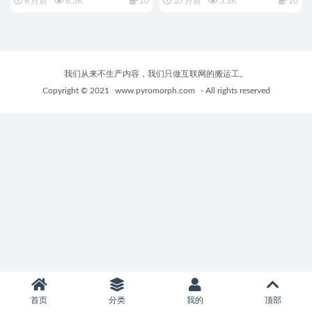
6 月前
6.5K
10
10 月前
5.3K
10
+日系3DSLG游戏+4.8G
fascinating story) STEAM官方中
文版+益智休闲游戏+720M
我们从来不生产内容，我们只做互联网的搬运工。
Copyright © 2021
www.pyromorph.com
- All rights reserved
首页
分类
我的
顶部