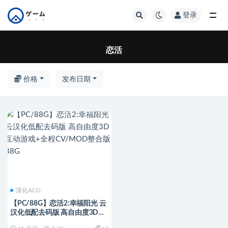
登录
全部
恋活
价格
发布日期
漢化ACG
【PC/88G】恋活2:幸福阳光 云
汉化低配去码版 高自由度3D互
动游戏+全程CV/MOD整合版