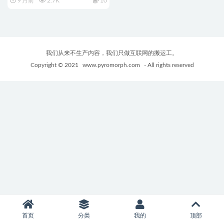
9 月前
2.7K
10
+PC+安卓+日系SLG游戏+2.9G
我们从来不生产内容，我们只做互联网的搬运工。
Copyright © 2021
www.pyromorph.com
- All rights reserved
首页
分类
我的
顶部