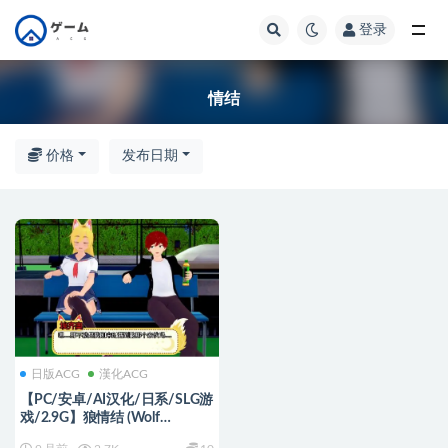
登录
全部
情结
价格
发布日期
日版ACG
漢化ACG
【PC/安卓/AI汉化/日系/SLG游
戏/2.9G】狼情结 (Wolf
Complex) Ver0.20.0 AI汉化版