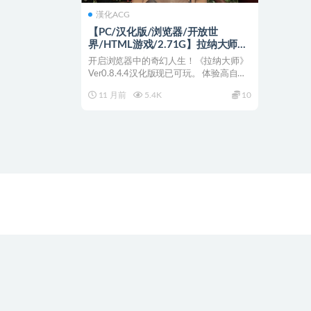
漢化ACG
【PC/汉化版/浏览器/开放世
界/HTML游戏/2.71G】拉纳大师
Ver0.8.4.4 浏览器汉化版+开放世界
开启浏览器中的奇幻人生！《拉纳大师》
HTML游戏&神作+2.71G
Ver0.8.4.4汉化版现已可玩。 体验高自由
度开放世...
11 月前
5.4K
10