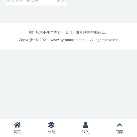
11 月前
2.9K
10
ン）正式版+互动SLG游戏
+188M
我们从来不生产内容，我们只做互联网的搬运工。
Copyright © 2021
www.pyromorph.com
- All rights reserved
首页
分类
我的
顶部