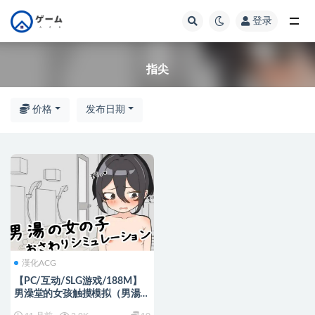
登录
全部
指尖
价格
发布日期
漢化ACG
【PC/互动/SLG游戏/188M】
男澡堂的女孩触摸模拟（男湯の
女の子おさわりシミュレーショ