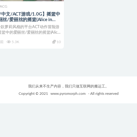
ACG
/中文/ACT游戏/1.0G】摇篮中
丝/爱丽丝的摇篮(Alice in
le) ver0.27f 官方中文版 ACT游
一款萝莉风格的平台ACT动作冒险游
更+1.0G
摇篮中的爱丽丝/爱丽丝的摇篮(Alice
年前
5.3K
10
我们从来不生产内容，我们只做互联网的搬运工。
Copyright © 2021
www.pyromorph.com
- All rights reserved