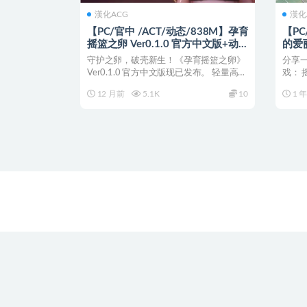
漢化ACG
漢化
【PC/官中 /ACT/动态/838M】孕育
【PC
摇篮之卵 Ver0.1.0 官方中文版+动态
的爱丽
ACT游戏+838M
Crad
守护之卵，破壳新生！《孕育摇篮之卵》
分享
戏&补
Ver0.1.0 官方中文版现已发布。 轻量高速
戏： 
下载，即...
in ...
12 月前
5.1K
10
1 