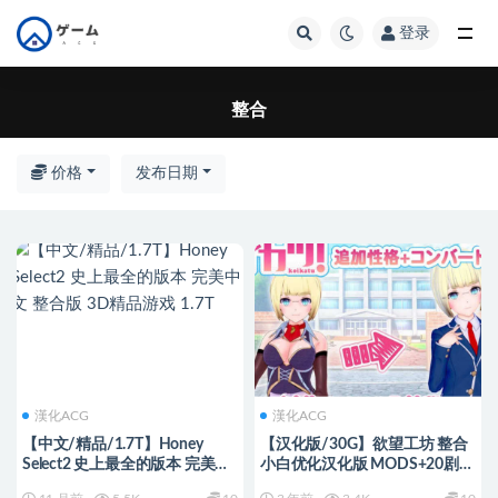
登录
全部
整合
价格
发布日期
漢化ACG
漢化ACG
【中文/精品/1.7T】Honey
【汉化版/30G】欲望工坊 整合
Select2 史上最全的版本 完美中
小白优化汉化版 MODS+20剧本
文 整合版 3D精品游戏 1.7T
30G