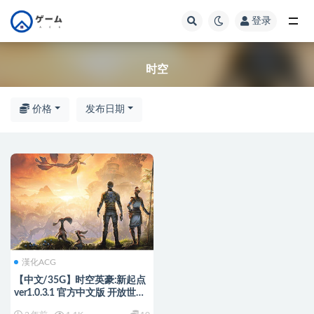
登录
全部
时空
价格
发布日期
漢化ACG
【中文/35G】时空英豪:新起点
ver1.0.3.1 官方中文版 开放世界
动作冒险游戏 35G