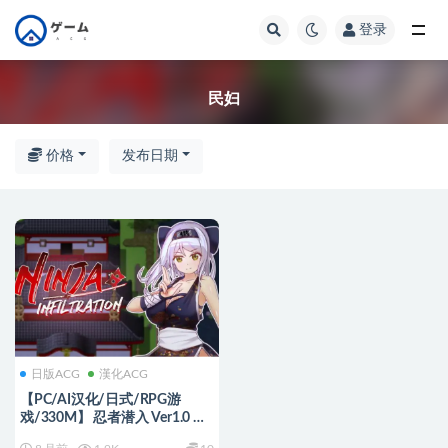
登录
全部
民妇
价格
发布日期
日版ACG
漢化ACG
【PC/AI汉化/日式/RPG游
戏/330M】 忍者潜入 Ver1.0 内
嵌AI汉化步兵版+日式RPG游戏