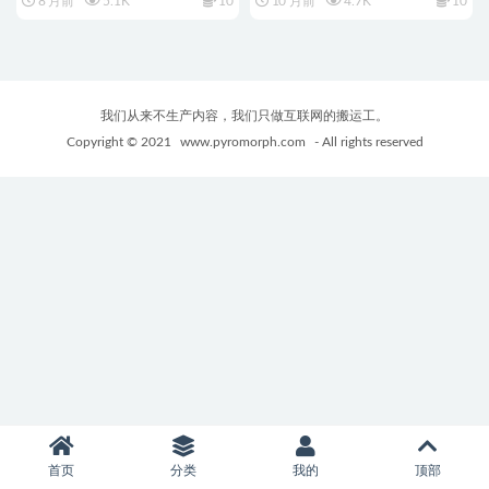
8 月前
5.1K
10
10 月前
4.7K
10
Ver25.12.19 DLC Vol.1-3 官方中
Ver25.09.25 Vol. 1+Vol.2 官方中
文版+日系SLG游戏+1.40G
文步兵版 正式版+DLC+存档+沙
盒SLG游戏+1.30G
我们从来不生产内容，我们只做互联网的搬运工。
Copyright © 2021
www.pyromorph.com
- All rights reserved
首页
分类
我的
顶部