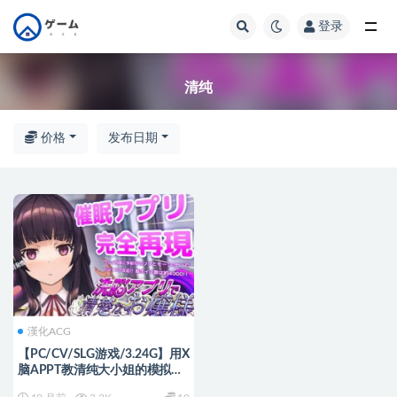
登录
全部
清纯
价格
发布日期
漢化ACG
【PC/CV/SLG游戏/3.24G】用X
脑APPT教清纯大小姐的模拟游
戏 (洗脳アプリで清楚なお嬢様