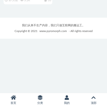
10 月前
3.2K
10
をドスケベ調教するシミュレー
ション) Ver1.0.2+CV+SLG动态
游戏+3.24G
我们从来不生产内容，我们只做互联网的搬运工。
Copyright © 2021
www.pyromorph.com
- All rights reserved
首页
分类
我的
顶部