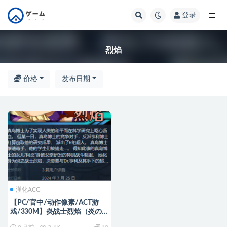
登录
全部
烈焰
价格
发布日期
漢化ACG
【PC/官中/动作像素/ACT游
戏/330M】炎战士烈焰（炎の
戦士バーニングハイ） Ver1.3