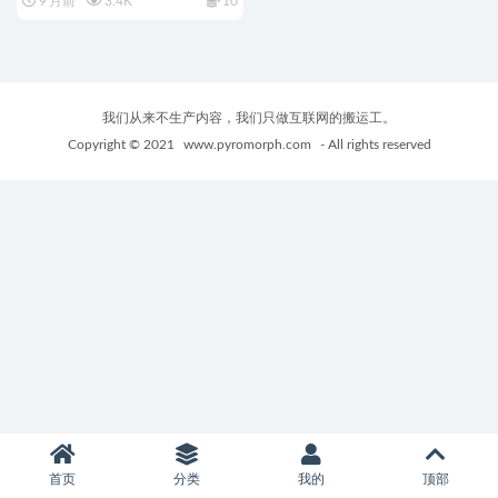
9 月前
3.4K
10
官中版+动作像素ACT游戏
+330M
我们从来不生产内容，我们只做互联网的搬运工。
Copyright © 2021
www.pyromorph.com
- All rights reserved
首页
分类
我的
顶部