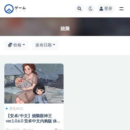
登录
全部
烧脑
价格
发布日期
漢化ACG
【安卓/中文】烧脑眼神王
ver.1.0.6.0 安卓中文内购版 休闲
益智游戏 150M