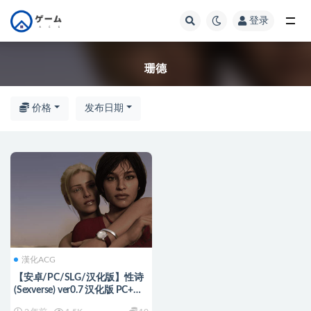
登录
全部
珊德
价格
发布日期
漢化ACG
【安卓/PC/SLG/汉化版】性诗
(Sexverse) ver0.7 汉化版 PC+安
卓 同人动态SLG游戏 950M