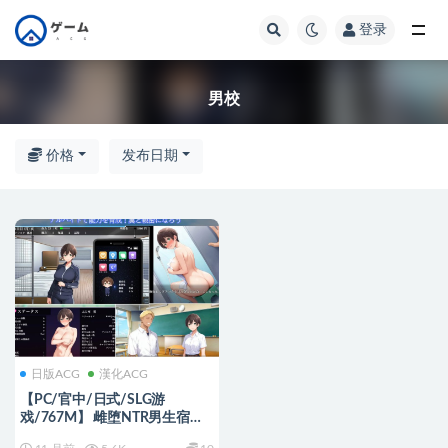
登录
全部
男校
价格
发布日期
日版ACG
漢化ACG
【PC/官中/日式/SLG游
戏/767M】 雌堕NTR男生宿舍
～入读男校的女装少女～