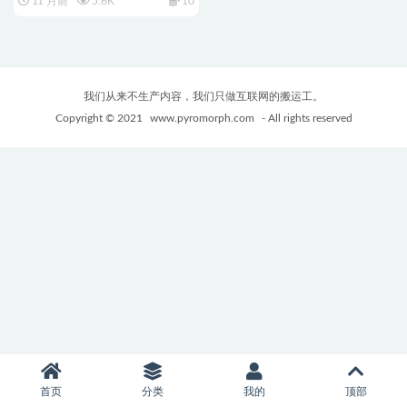
11 月前
5.6K
10
Ver1.02 官中版+日式SLG游戏
+767M
我们从来不生产内容，我们只做互联网的搬运工。
Copyright © 2021
www.pyromorph.com
- All rights reserved
首页
分类
我的
顶部