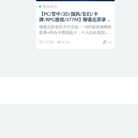
漢化ACG
【PC/官中/2D/国风/玄幻/卡
牌/RPG游戏/377M】聊斋志异录 官
方中文版+全CG解锁+2D国风玄幻
聊斋志异录官方中文版——500篇原著网状
卡牌RPG游戏+377M
叙事+回合卡牌双战斗，十人自由 配队，
国风动态画卷带...
9 月前
3.2K
10