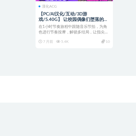
漢化ACG
【PC/AI汉化/互动/3D游
戏/5.40G】 让校园偶像们堕落的催
眠应用～ AI汉化版+互动3D游戏
在1小时节奏旅程中跟随音乐节拍，为角
+5.40G
色进行节奏按摩，解锁多结局，让指尖成
为温暖的陪伴！ 让校...
7 月前
5.4K
10