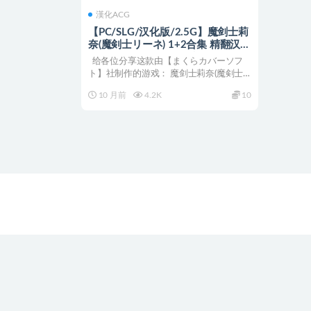
漢化ACG
【PC/SLG/汉化版/2.5G】魔剑士莉
奈(魔剣士リーネ) 1+2合集 精翻汉化
版 策略SLG游戏 2.5G+补
给各位分享这款由【まくらカバーソフ
ト】社制作的游戏： 魔剑士莉奈(魔剣士
リーネ...
10 月前
4.2K
10