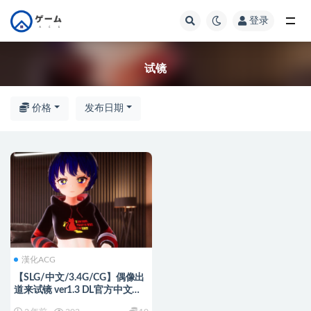
登录
全部
试镜
价格
发布日期
漢化ACG
【SLG/中文/3.4G/CG】偶像出
道来试镜 ver1.3 DL官方中文版
SLG游戏+全CG存档+CV 3.4G