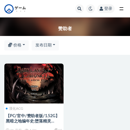
登录
全部
赞助者
价格
发布日期
漢化ACG
【PC/官中/赞助者版/1.52G】
黑暗之地编年史:堕落精灵
Ver0.189 官方中文赞助者版+仿