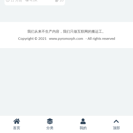
11 月前
4.0K
10
H版饥荒+1.52G
我们从来不生产内容，我们只做互联网的搬运工。
Copyright © 2021
www.pyromorph.com
- All rights reserved
首页
分类
我的
顶部