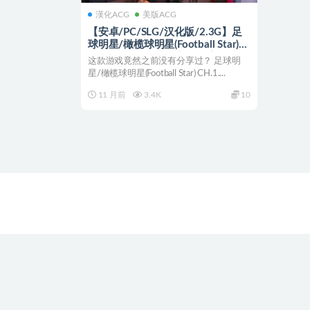
漢化ACG
美版ACG
【安卓/PC/SLG/汉化版/2.3G】足
球明星/橄榄球明星(Football Star)
CH.1.5 汉化版 PC+安卓 欧美动态
这款游戏竟然之前没有分享过？ 足球明
SLG游戏&补+2.3G
星/橄榄球明星(Football Star) CH.1....
11 月前
3.4K
10