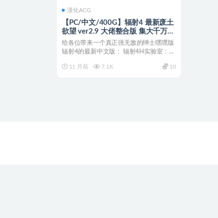
漢化ACG
【PC/中文/400G】辐射4 最新废土
欲望 ver2.9 大佬整合版 集大千万作
mod 600本+400G
给各位带来一个真正强无敌的绅士嘿嘿版
辐射4的最新中文版： 辐射4H实验室：在
辐射世界！辐射4...
11 月前
7.1K
10