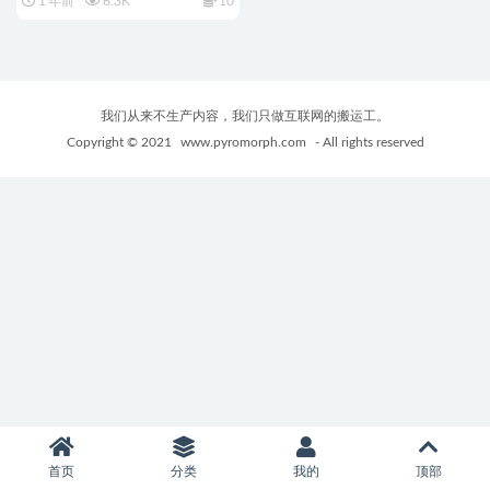
1 年前
6.3K
10
中文步兵版+全四章合集+国风
连连看小游戏+DLC+2.8G
我们从来不生产内容，我们只做互联网的搬运工。
Copyright © 2021
www.pyromorph.com
- All rights reserved
首页
分类
我的
顶部