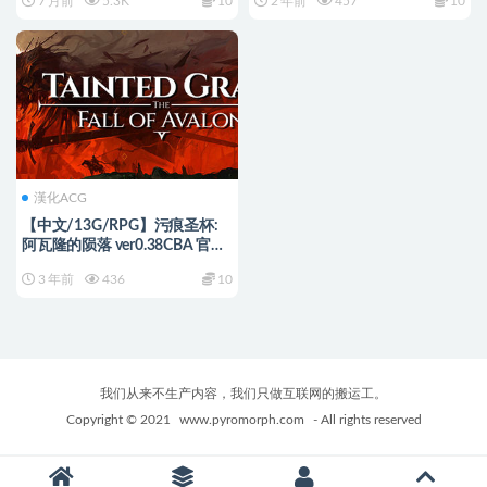
7 月前
5.3K
10
2 年前
457
10
版+PC+安卓+欧美SLG游戏
+1.82G
漢化ACG
【中文/13G/RPG】污痕圣杯:
阿瓦隆的陨落 ver0.38CBA 官方
中文版 开发世界RPG游戏 13G
3 年前
436
10
我们从来不生产内容，我们只做互联网的搬运工。
Copyright © 2021
www.pyromorph.com
- All rights reserved