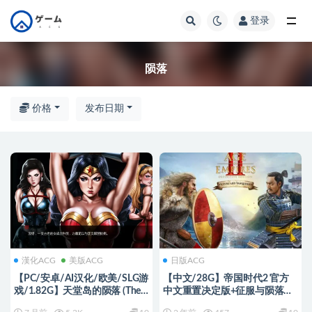
登录
全部
陨落
价格
发布日期
漢化ACG
美版ACG
日版ACG
【PC/安卓/AI汉化/欧美/SLG游
【中文/28G】帝国时代2 官方
戏/1.82G】天堂岛的陨落 (The
中文重置决定版+征服与陨落
fall of Themyscira) Ver0.3 AI汉化
DLC RTS游戏神作 28G