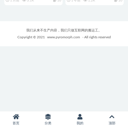
1 月前
3.1K
10
1 年前
1.2K
10
戏+0.8G
+飞行射击游戏+365M
我们从来不生产内容，我们只做互联网的搬运工。
Copyright © 2021
www.pyromorph.com
- All rights reserved
首页
分类
我的
顶部