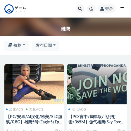
登录
全部
雄鹰
价格
发布日期
漢化ACG
美版ACG
漢化ACG
【PC/安卓/AI汉化/欧美/SLG游
【PC/官中/周年版/飞行射
戏/0.8G】雄鹰5号 (Eagle 5) Ep.3
击/365M】傲气雄鹰(Sky Force
AI汉化版+PC+安卓+欧美SLG游
Anniversary) 官方中文周年版