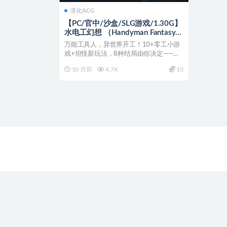
漢化ACG
【PC/官中/沙盒/SLG游戏/1.30G】
水电工幻想 （Handyman Fantasy）
Ver25.09.25 Vol. 1+Vol.2 官方中文
万能工具人，异世界开工！10+零工小游
步兵版 正式版+DLC+存档+沙盒SLG
戏+坦怪新玩法，8种结局由你决定——立
游戏+1.30G
即下载，体验不一...
10 月前
4.7K
10