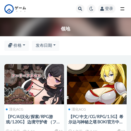
登录
全部
领地
价格
发布日期
漢化ACG
漢化ACG
【PC/AI汉化/探索/RPG游
【PC/中文/CG/RPG/1.5G】希
戏/1.20G】 边境守护者 （フロ
尔达与神秘之塔 BOKI官方中文
ンティアガーディアン）Demo
无修版 RPG游戏+全CG存档&补