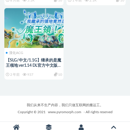
8 月前
5.1K
10
1 年前
2.1K
10
Ver0.9 AI汉化版+存档+探索
+1.5G
RPG游戏+1.20G
漢化ACG
【SLG/中文/1.1G】继承的是魔
王领地 ver1.14 DL官方中文版
战略SLG游戏 1.1G
2 年前
937
10
我们从来不生产内容，我们只做互联网的搬运工。
Copyright © 2021
www.pyromorph.com
- All rights reserved