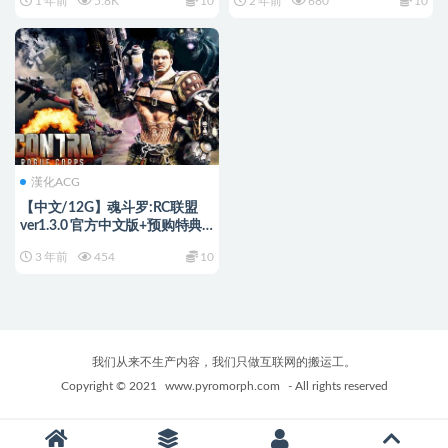
1 年前
5.8K
10
2 年前
680
10
+RPG游戏+3.45G
漢化ACG
【中文/12G】魂斗罗:RC联盟
ver1.3.0 官方中文版+预购特典
3D射击动作游戏 12G
3 年前
454
10
我们从来不生产内容，我们只做互联网的搬运工。
Copyright © 2021
www.pyromorph.com
- All rights reserved