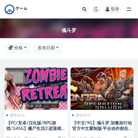
登录
全部
魂斗罗
价格
发布日期
漢化ACG
漢化ACG
【PC/安卓/汉化版/RPG游
【中文/9G】魂斗罗:加鲁加行动
戏/3.45G】僵尸生活2:进退维艰
官方中文重制版 平台动作射击
Ver0.22B 汉化版+PC+安卓
游戏 9G