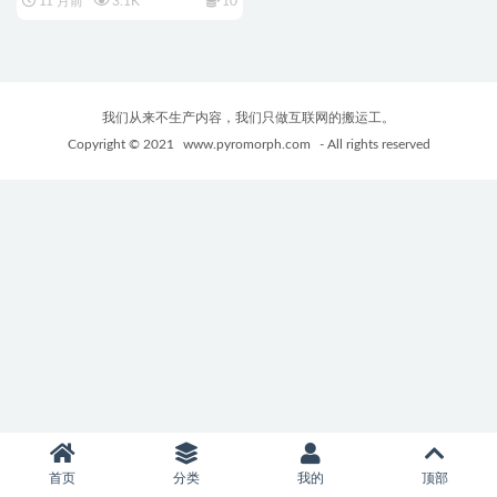
11 月前
3.1K
10
方魔幻动态SLG游戏&补+1.8G
我们从来不生产内容，我们只做互联网的搬运工。
Copyright © 2021
www.pyromorph.com
- All rights reserved
首页
分类
我的
顶部