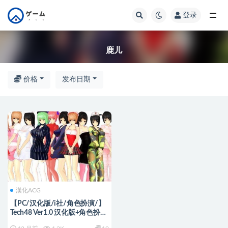
登录
全部
鹿儿
价格
发布日期
漢化ACG
【PC/汉化版/i社/角色扮演/】
Tech48 Ver1.0 汉化版+角色扮演
+i社出品+2.69G