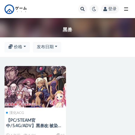
登录
全部
黑兽
价格
发布日期
漢化ACG
【PC/STEAM官
中/5.4G/ADV】黑兽改:被染上
白浊的高洁圣女 STEAM官方中