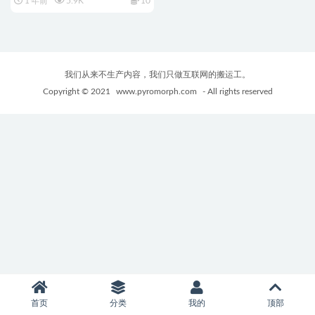
1 年前
5.9K
10
文版 ADV游戏&神作&补+5.4G
我们从来不生产内容，我们只做互联网的搬运工。
Copyright © 2021
www.pyromorph.com
- All rights reserved
首页
分类
我的
顶部