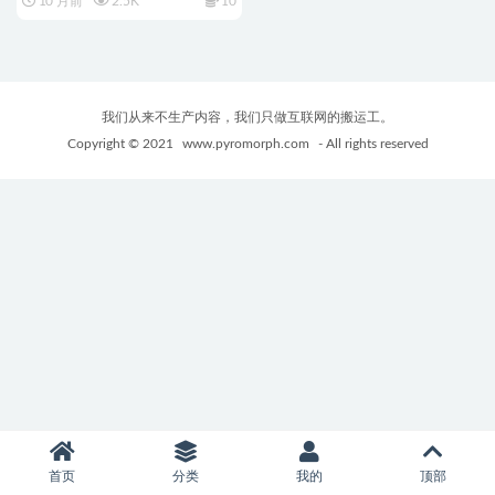
10 月前
2.5K
10
Dystopian Robot Girlfriend)
Ver0.90.16 官方中文版+PC+安
卓+SLG动态游戏+1.58G
我们从来不生产内容，我们只做互联网的搬运工。
Copyright © 2021
www.pyromorph.com
- All rights reserved
首页
分类
我的
顶部