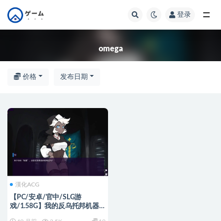
登录
全部
omega
价格
发布日期
漢化ACG
【PC/安卓/官中/SLG游
戏/1.58G】我的反乌托邦机器
人女友 (Factorial Omega: My