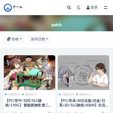
登录
全部
patch
价格
发布日期
日版ACG
漢化ACG
日版ACG
漢化ACG
【PC/官中/日式/SLG游
【PC/安卓/AI汉化版/沙盒/日
戏/1.90G】 冒险家旅馆 第二代
系/2D/SLG游戏/606M】生活
patch.1+2（冒険者の宿へよう
在维尔奇 (Living in Viellci)