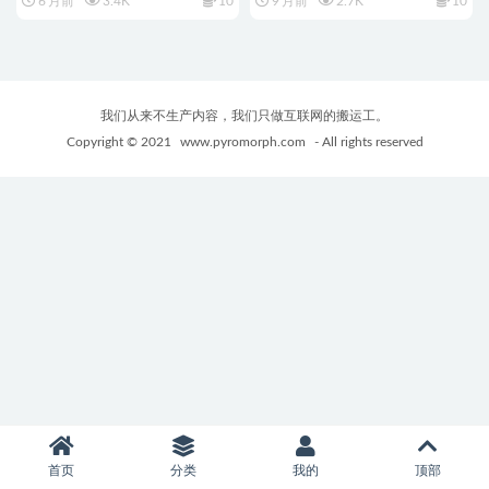
6 月前
3.4K
10
9 月前
2.7K
10
こそ!2 patch.1+2）官方中文版
Ver0.3 Patch 3 AI汉化版+PC+安
+日式SLG游戏+1.90G
卓+日系SLG游戏+606M
我们从来不生产内容，我们只做互联网的搬运工。
Copyright © 2021
www.pyromorph.com
- All rights reserved
首页
分类
我的
顶部