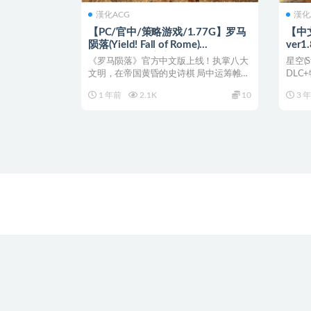
漢化ACG
漢化
【PC/官中/策略游戏/1.77G】罗马
【中文/
陨落(Yield! Fall of Rome)
ver
Ver0.9.127.1 官方中文版+4X策略
典 
《罗马陨落》官方中文版上线！执掌八大
星空(S
游戏+1.77G
文明，在帝国黄昏的史诗棋 局中运筹帷幄
DLC+
——快节奏4X×动...
1 年前
2.1K
10
3 