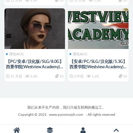
11 月前
3.3K
10
11 月前
5.2K
10
+PC+安卓+动态SLG游戏+3.53G
+PC+安卓+动态SLG游戏+7.12G
漢化ACG
漢化ACG
【PC/安卓/汉化版/SLG/8.0G】
【安卓/PC/SLG/汉化版/5.3G】
西景学院(Westview Academy)
西景学院(Westview Academy)
Ver0.6 汉化版+PC+安卓+动态
ver0.5.1 汉化版 PC+安卓 动态
11 月前
3.0K
10
2 年前
1.2K
10
SLG游戏+8.0G
SLG游戏 5.3G
我们从来不生产内容，我们只做互联网的搬运工。
Copyright © 2021
www.pyromorph.com
- All rights reserved