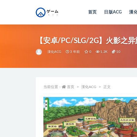
首页
日版ACG
漢化
全部
【安卓/PC/SLG/2G】火影之异
漢化ACG
3 年前
0
1.2K
10
当前位置：
首页
漢化ACG
正文