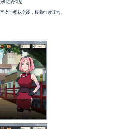
有关樱花的信息
谈谈再次与樱花交谈，接着打败迷宫。