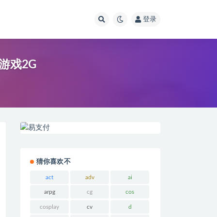
登录
G游戏2G
猜你喜欢不
act
adv
ai
arpg
cg
cos
cosplay
cv
d