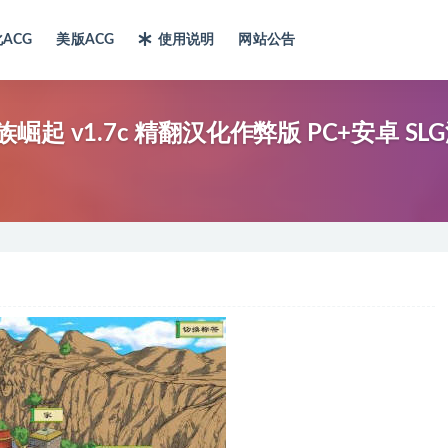
ACG
美版ACG
使用说明
网站公告
族崛起 v1.7c 精翻汉化作弊版 PC+安卓 SL