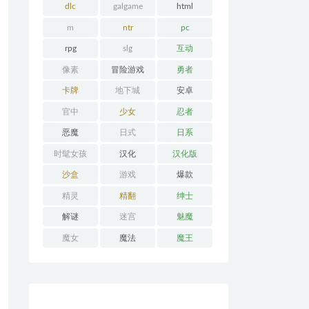
dlc
galgame
html
m
ntr
pc
rpg
slg
互动
像素
冒险游戏
勇者
卡牌
地下城
安卓
官中
少女
忍者
恶魔
日式
日系
时髦女孩
汉化
汉化版
沙盒
游戏
爆款
精灵
精翻
绅士
解谜
迷宫
魅魔
魔女
魔法
魔王