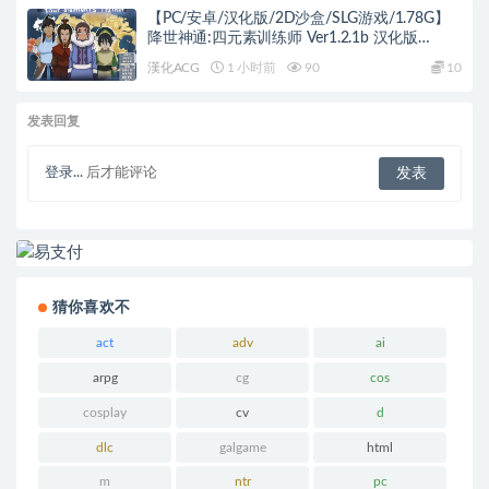
【PC/安卓/汉化版/2D沙盒/SLG游戏/1.78G】
降世神通:四元素训练师 Ver1.2.1b 汉化版
+PC+安卓+2D沙盒SLG游戏+1.78G
漢化ACG
1 小时前
90
10
发表回复
登录...
后才能评论
猜你喜欢不
act
adv
ai
arpg
cg
cos
cosplay
cv
d
dlc
galgame
html
m
ntr
pc