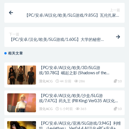
上一篇
【PC/安卓/AI汉化/欧美/SLG游戏/9.85G】瓦伦扎家族
(Valenza Family) Ver0.9 Ch.5 AI汉化版+PC+安卓+欧美
SLG游戏+9.85G
下一篇
【PC/安卓/汉化/欧美/SLG游戏/1.60G】大学的秘密
（University’s Secrets） Ep.1 P3 汉化+PC+安卓+欧美
SLG游戏+1.60G
相关文章
【PC/安卓/AI汉化/欧美/3D/SLG游
戏/10.78G】崛起之影 (Shadows of the
Ascendant) Day 3 August AI汉化版 PC+安卓
漢化ACG
44 分前
286
10
+欧美3D SLG+10.78G
【PC/安卓/AI汉化/欧美/沙盒/SLG游
戏/7.47G】药丸王 (Pill King) Ver0.35 AI汉化版
PC+安卓+欧美沙盒SLG+7.47G
漢化ACG
1 小时前
365
10
【PC/安卓/AI汉化/亚洲/SLG游戏/3.94G】利维
坦 （Leviathan） Ver0.4.4 AI汉化+PC+安卓+亚