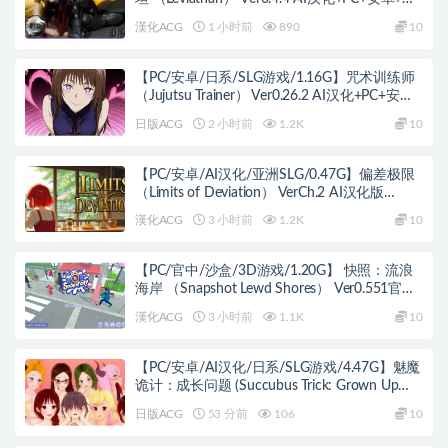
洲SLG游戏+3.94G
漢化ACG
1 小时前
890
10
【PC/安卓/日系/SLG游戏/1.16G】咒术训练师
（Jujutsu Trainer） Ver0.26.2 AI汉化+PC+安卓
+日系SLG游戏+1.16G
日版ACG
2 小时前
1.2K
10
【PC/安卓/AI汉化/亚洲SLG/0.47G】偏差极限
（Limits of Deviation） VerCh.2 AI汉化版
+PC+安卓+亚洲SLG游戏+0.47G
漢化ACG
3 小时前
1.2K
10
【PC/官中/沙盒/3D游戏/1.20G】 快照：流浪
海岸 （Snapshot Lewd Shores） Ver0.551官中
步兵版+沙盒3D游戏+1.20G
漢化ACG
3 小时前
1.1K
10
【PC/安卓/AI汉化/日系/SLG游戏/4.47G】魅魔
诡计：成长问题 (Succubus Trick: Grown Up
Problem) Ver0.9.7 AI汉化版+PC+安卓+日系SLG
日版ACG
53 分前
106
10
游戏+4.47G