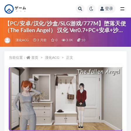
登录
全部
【PC/安卓/汉化/沙盒/SLG游戏/777M】堕落天使
（The Fallen Angel） 汉化 Ver0.7+PC+安卓+沙盒
SLG游戏+777M
漢化ACG
3 月前
0
3.0K
10
当前位置：
首页
漢化ACG
正文