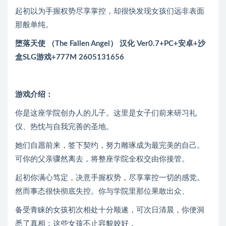
起初以为手握权势尽享掌控，却很快发现女孩们远非表面
那般单纯。
堕落天使 （The Fallen Angel） 汉化 Ver0.7+PC+安卓+沙
盒SLG游戏+777M 2605131656
游戏介绍：
你是这座学院创办人的儿子。这里是女子们前来研习礼
仪、热忱与自我完善的圣地。
她们自愿前来，签下契约，努力雕琢成为最完美的自己。
可你的父亲骤然离去，将整座学院全权交由你接管。
起初你满心笃定，决意手握权势，尽享掌控一切的感觉。
然而事态很快彻底失控。你与学院里那位果敢出众、
备受青睐的女孩初次相处十分顺遂，可次日清晨，你便洞
悉了真相：这些女孩不止容貌姣好，