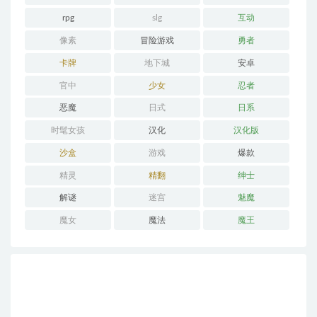
rpg
slg
互动
像素
冒险游戏
勇者
卡牌
地下城
安卓
官中
少女
忍者
恶魔
日式
日系
时髦女孩
汉化
汉化版
沙盒
游戏
爆款
精灵
精翻
绅士
解谜
迷宫
魅魔
魔女
魔法
魔王