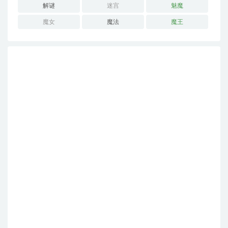
解谜
迷宫
魅魔
魔女
魔法
魔王