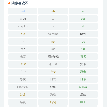
猜你喜欢不
act
adv
ai
arpg
cg
cos
cosplay
cv
d
dlc
galgame
html
m
ntr
pc
rpg
slg
互动
像素
冒险游戏
勇者
卡牌
地下城
安卓
官中
少女
忍者
恶魔
日式
日系
时髦女孩
汉化
汉化版
沙盒
游戏
爆款
精灵
精翻
绅士