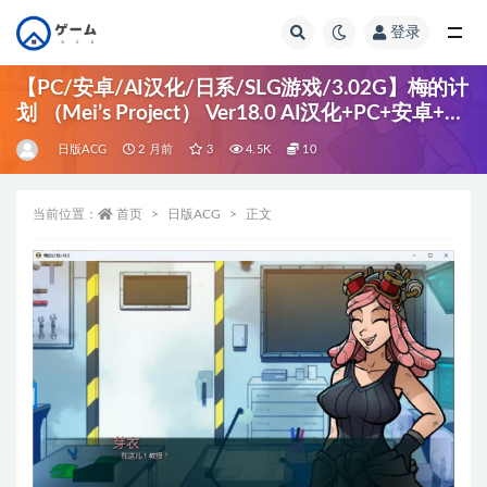
登录
全部
【PC/安卓/AI汉化/日系/SLG游戏/3.02G】梅的计
划 （Mei’s Project） Ver18.0 AI汉化+PC+安卓+日
系SLG游戏+3.02G
日版ACG
2 月前
3
4.5K
10
当前位置：
首页
日版ACG
正文