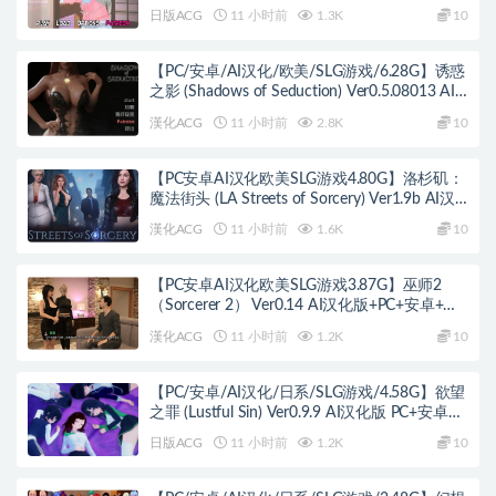
+日系SLG游戏+3.10G
日版ACG
11 小时前
1.3K
10
【PC/安卓/AI汉化/欧美/SLG游戏/6.28G】诱惑
之影 (Shadows of Seduction) Ver0.5.08013 AI
汉化版+PC+安卓+欧美SLG游戏+6.28G
漢化ACG
11 小时前
2.8K
10
【PC安卓AI汉化欧美SLG游戏4.80G】洛杉矶：
魔法街头 (LA Streets of Sorcery) Ver1.9b AI汉
化版+PC+安卓+欧美SLG游戏+4.80G
漢化ACG
11 小时前
1.6K
10
【PC安卓AI汉化欧美SLG游戏3.87G】巫师2
（Sorcerer 2） Ver0.14 AI汉化版+PC+安卓+欧
美SLG游戏+3.87G
漢化ACG
11 小时前
1.2K
10
【PC/安卓/AI汉化/日系/SLG游戏/4.58G】欲望
之罪 (Lustful Sin) Ver0.9.9 AI汉化版 PC+安卓
+日系SLG+4.58G
日版ACG
11 小时前
1.2K
10