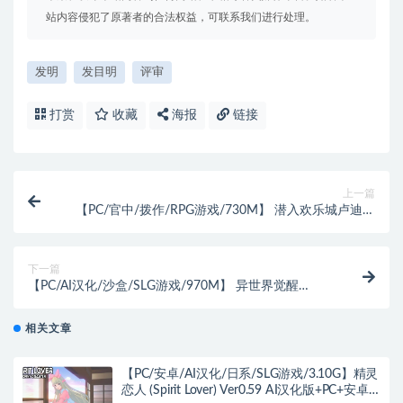
站内容侵犯了原著者的合法权益，可联系我们进行处理。
发明
发目明
评审
打赏
收藏
海报
链接
上一篇
【PC/官中/拨作/RPG游戏/730M】 潜入欢乐城卢迪尔
（Infiltrating Roudille） 官中版+自带全回想+拔作RPG
游戏+730M
下一篇
【PC/AI汉化/沙盒/SLG游戏/970M】 异世界觉醒
（Isekai Awakening） Ver1.97.5 AI汉化版+代码+沙盒
SLG游戏+970M
相关文章
【PC/安卓/AI汉化/日系/SLG游戏/3.10G】精灵
恋人 (Spirit Lover) Ver0.59 AI汉化版+PC+安卓