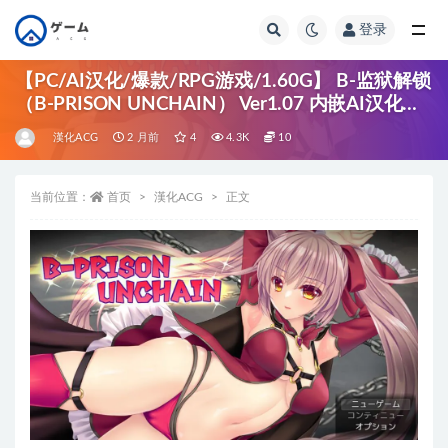
登录
全部
【PC/AI汉化/爆款/RPG游戏/1.60G】 B-监狱解锁
（B-PRISON UNCHAIN） Ver1.07 内嵌AI汉化版
+爆款RPG游戏+1.60G
漢化ACG
2 月前
4
4.3K
10
当前位置：
首页
漢化ACG
正文