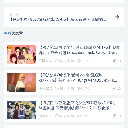
（ヤンデレお姉さんの神隠し） 内嵌AI汉化版+自带全
回想+日式3D游戏+4.20G
下一篇
【PC/生肉/互动/SLG游戏/2.90G】命运新娘 – 觉醒的
仪式 – （FORTUNE BRIDE – 絶頂開眼の儀式 ）
Ver1.10 生肉版+存档+互动SLG游戏+2.90G
相关文章
【PC/安卓/AI汉化/日系/SLG游戏/4.47G】魅魔
诡计：成长问题 (Succubus Trick: Grown Up
Problem) Ver0.9.7 AI汉化版+PC+安卓+日系SLG
日版ACG
16 小时前
1.3K
10
游戏+4.47G
【PC/安卓/AI汉化/欧美/沙盒/SLG游
戏/7.47G】药丸王 (Pill King) Ver0.35 AI汉化版
PC+安卓+欧美沙盒SLG+7.47G
漢化ACG
16 小时前
1.7K
10
【PC/安卓/汉化版/2D沙盒/SLG游戏/1.78G】
降世神通:四元素训练师 Ver1.2.1b 汉化版
+PC+安卓+2D沙盒SLG游戏+1.78G
漢化ACG
16 小时前
956
10