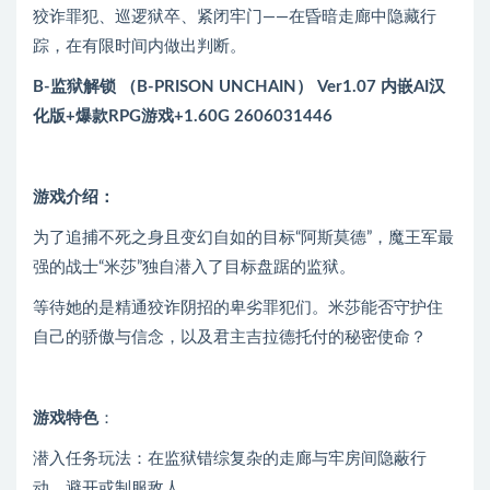
狡诈罪犯、巡逻狱卒、紧闭牢门——在昏暗走廊中隐藏行
踪，在有限时间内做出判断。
B-监狱解锁 （B-PRISON UNCHAIN） Ver1.07 内嵌AI汉
化版+爆款RPG游戏+1.60G 2606031446
游戏介绍：
为了追捕不死之身且变幻自如的目标“阿斯莫德”，魔王军最
强的战士“米莎”独自潜入了目标盘踞的监狱。
等待她的是精通狡诈阴招的卑劣罪犯们。米莎能否守护住
自己的骄傲与信念，以及君主吉拉德托付的秘密使命？
游戏特色
：
潜入任务玩法：在监狱错综复杂的走廊与牢房间隐蔽行
动，避开或制服敌人。