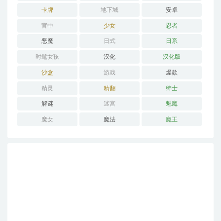
卡牌
地下城
安卓
官中
少女
忍者
恶魔
日式
日系
时髦女孩
汉化
汉化版
沙盒
游戏
爆款
精灵
精翻
绅士
解谜
迷宫
魅魔
魔女
魔法
魔王