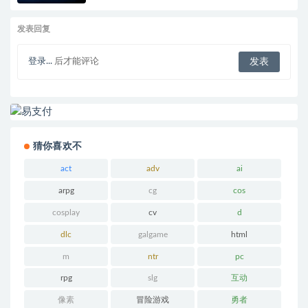
发表回复
登录...
后才能评论
猜你喜欢不
act
adv
ai
arpg
cg
cos
cosplay
cv
d
dlc
galgame
html
m
ntr
pc
rpg
slg
互动
像素
冒险游戏
勇者