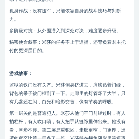
孤身作战：没有援军，只能依靠自身的战斗技巧与判断
力。
多阶段对抗：从外围潜入到深处对决，难度逐步升级。
秘密使命叙事：米莎的任务不止于追捕，还背负着君主托
付的更深层目的。
游戏故事：
监狱的铁门没有关严。米莎侧身挤进去，肩膀贴着门缝，
背包的带子被门框刮了一下。走廊里的灯管坏了大半，只
有几盏还在闪，白光和暗影交替，像有节奏的呼吸。
第一层关的是普通犯人。米莎从他们牢门前经过时，有人
拍栏杆，有人吹口哨，有人把手从缝隙里伸出来。她没有
看，脚步不停。第二层是重犯区，走廊更窄，门更厚，巡
逻的狱卒比第一层多了一倍。米莎躲在拐角阴影里等巡逻