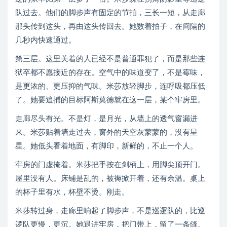
队过去。他们的脚步声有固定的节拍，三长一短，从走廊
那头传到这头，再由这头传回去。她数着拍子，在间隔的
几秒内快速通过。
第三层。这里关着的人已经不是普通罪犯了，而是那些连
狱卒都不愿接近的存在。空气中的味道变了，不是霉味，
是更浓的、更压抑的气味。米莎放轻脚步，连呼吸都压低
了。她要追捕的目标阿斯莫德就在这一层，某个牢房里。
走廊尽头有光。不是灯，是月光，从墙上的透气窗漏进
来。米莎贴着墙走过去，窗外的天空灰蒙蒙的，没有星
星。她低头看着地面，有脚印，新鲜的，不止一个人。
牢房的门虚掩着。米莎把手按在剑柄上，用脚尖顶开门。
屋里没有人。床铺是乱的，被褥掀开着，还有余温。桌上
的杯子里有水，杯壁不烫。刚走。
米莎转过身，走廊里响起了脚步声，不是巡逻队的，比巡
逻队更慢，更沉。她退进牢房，把门带上，留了一条缝。