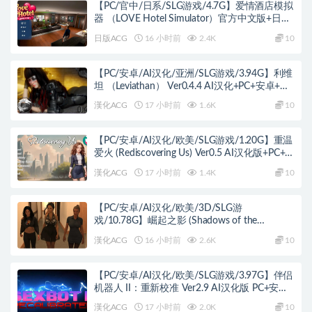
【PC/官中/日系/SLG游戏/4.7G】爱情酒店模拟
器 （LOVE Hotel Simulator）官方中文版+日系
SLG游戏+4.7G
日版ACG
16 小时前
2.4K
10
【PC/安卓/AI汉化/亚洲/SLG游戏/3.94G】利维
坦 （Leviathan） Ver0.4.4 AI汉化+PC+安卓+亚
洲SLG游戏+3.94G
漢化ACG
17 小时前
1.6K
10
【PC/安卓/AI汉化/欧美/SLG游戏/1.20G】重温
爱火 (Rediscovering Us) Ver0.5 AI汉化版+PC+安
卓+欧美SLG游戏+1.20G
漢化ACG
17 小时前
1.4K
10
【PC/安卓/AI汉化/欧美/3D/SLG游
戏/10.78G】崛起之影 (Shadows of the
Ascendant) Day 3 August AI汉化版 PC+安卓
漢化ACG
16 小时前
2.6K
10
+欧美3D SLG+10.78G
【PC/安卓/AI汉化/欧美/SLG游戏/3.97G】伴侣
机器人 II：重新校准 Ver2.9 AI汉化版 PC+安卓
+欧美SLG游戏+3.97G
漢化ACG
17 小时前
2.0K
10